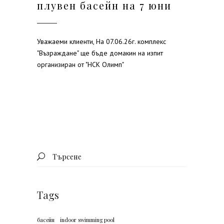
плувен басейн на 7 юни
Уважаеми клиенти, На 07.06.26г. комплекс
"Възраждане" ще бъде домакин на изпит
организиран от "НСК Олимп"
Search
for:
Tags
басейн
indoor swimming pool