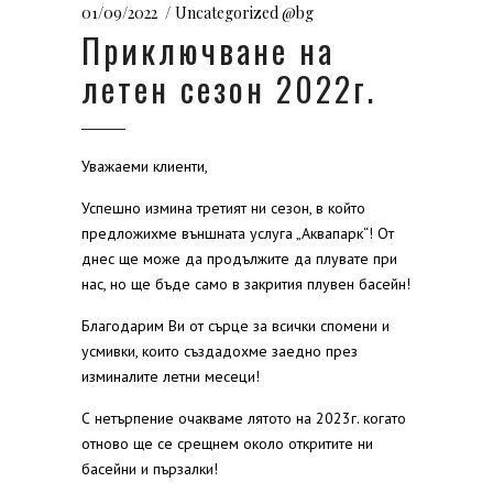
01/09/2022
Uncategorized @bg
Приключване на
летен сезон 2022г.
Уважаеми клиенти,
Успешно измина третият ни сезон, в който
предложихме външната услуга „Аквапарк“! От
днес ще може да продължите да плувате при
нас, но ще бъде само в закрития плувен басейн!
Благодарим Ви от сърце за всички спомени и
усмивки, които създадохме заедно през
изминалите летни месеци!
С нетърпение очакваме лятото на 2023г. когато
отново ще се срещнем около откритите ни
басейни и пързалки!