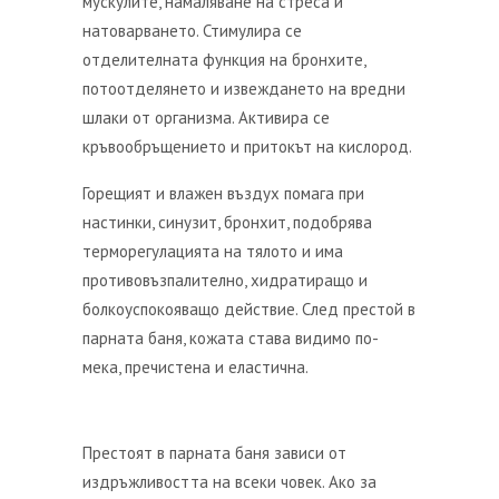
мускулите, намаляване на стреса и
натоварването. Стимулира се
отделителната функция на бронхите,
потоотделянето и извеждането на вредни
шлаки от организма. Активира се
кръвообръщението и притокът на кислород.
Горещият и влажен въздух помага при
настинки, синузит, бронхит, подобрява
терморегулацията на тялото и има
противовъзпалително, хидратиращо и
болкоуспокояващо действие. След престой в
парната баня, кожата става видимо по-
мека, пречистена и еластична.
Престоят в парната баня зависи от
издръжливостта на всеки човек. Ако за