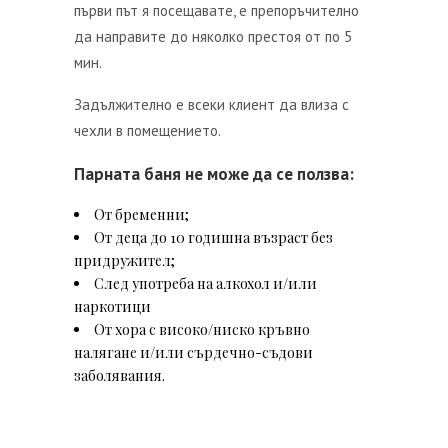
първи път я посещавате, е препоръчително
да направите до няколко престоя от по 5
мин.
Задължително е всеки клиент да влиза с
чехли в помещението.
Парната баня не може да се ползва:
От бременни;
От деца до 10 годишна възраст без
придружител;
След употреба на алкохол и/или
наркотици
От хора с високо/ниско кръвно
налягане и/или сърдечно-съдови
заболявания.