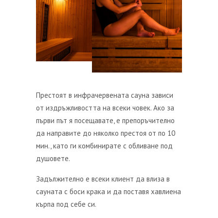
Престоят в инфрачервената сауна зависи
от издръжливостта на всеки човек. Ако за
първи път я посещавате, е препоръчително
да направите до няколко престоя от по 10
мин., като ги комбинирате с обливане под
душовете.
Задължително е всеки клиент да влиза в
сауната с боси крака и да поставя хавлиена
кърпа под себе си.