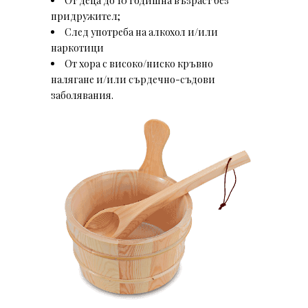
От деца до 10 годишна възраст без
придружител;
След употреба на алкохол и/или
наркотици
От хора с високо/ниско кръвно
налягане и/или сърдечно-съдови
заболявания.