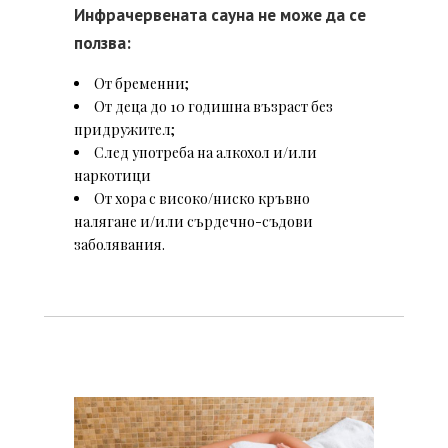
Инфрачервената сауна не може да се
ползва:
От бременни;
От деца до 10 годишна възраст без
придружител;
След употреба на алкохол и/или
наркотици
От хора с високо/ниско кръвно
налягане и/или сърдечно-съдови
заболявания.