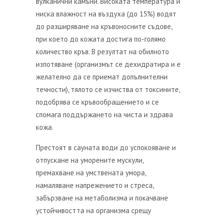
вулканични камъни. Високата температура и
ниска влажност на въздуха (до 15%) водят
до разширяване на кръвоносните съдове,
при което до кожата достига по-голямо
количество кръв. В резултат на обилното
изпотяване (организмът се дехидратира и е
желателно да се приемат допълнителни
течности), тялото се изчиства от токсините,
подобрява се кръвообращението и се
спомага поддържането на чиста и здрава
кожа.
Престоят в сауната води до успокояване и
отпускане на уморените мускули,
премахване на умствената умора,
намаляване напрежението и стреса,
забързване на метаболизма и покачване
устойчивостта на организма срещу