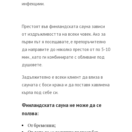
инфекциии.
Престоят във финландската сауна зависи
от издръжливостта на всеки човек. Ако за
първи път я посещавате, е препоръчително
да направите до няколко престоя от по 5-10
мин., като ги комбинирате с обливане под
душовете.
Задължително е всеки клиент да влиза в
сауната с боси крака и да поставя хавлиена
кърпа под себе си.
Финландската сауна не може да се
ползва:
От бременни;